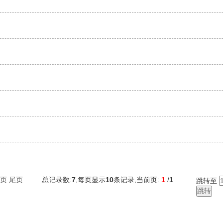
页
尾页
总记录数:
7
,每页显示
10
条记录,当前页:
1
/
1
跳转至