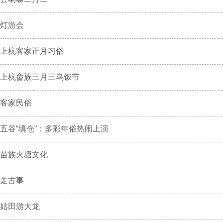
灯游会
上杭客家正月习俗
上杭畲族三月三乌饭节
客家民俗
五谷“填仓”：多彩年俗热闹上演
苗族火塘文化
走古事
姑田游大龙