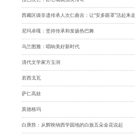
西藏区级非遗传承人次仁曲吉：让“安多眼罩”活起来
尼玛卓嘎：坚持传承和发扬热巴舞
乌兰图雅：唱响美好新时代
清代文学家方玉润
若西戈瓦
萨仁高娃
莫德格玛
白庚胜：从辉映纳西学园地的白族五朵金花说起