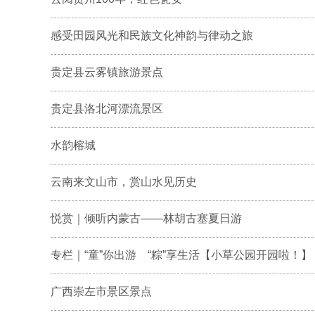
感受田园风光和民族文化神韵与律动之旅
贵定县云雾镇旅游景点
贵定县洛北河漂流景区
水韵榕城
云南来文山市，赏山水见历史
悦赏｜倾听内蒙古——林胡古塞夏日游
专栏｜“童”你出游 “粽”享生活【小草公园开园啦！】
广西崇左市景区景点