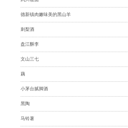
德新镇肉嫩味美的黑山羊
刺梨酒
盘江酥李
文山三七
藕
小茅台腻脚酒
黑陶
马铃薯