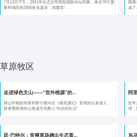
7月13日下午，2021年生态文明贵阳国际论坛闭幕。来自78个国
随着
家和地区的1800多名嘉宾，或聚首“...
成了
草原牧区
走进绿色文山——“世外桃源”的...
阿里
群山环抱的坝美村吸引着向往《桃花源记》意境的众多游人，
近年
普者黑的湖光山色成为无数人“向往的生活”
理，
廷·巴特尔：贫瘠草场趟出生态畜...
东