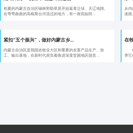
初夏的内蒙古自治区锡林郭勒草原开始返青泛绿、天辽地阔。
从内
在弯弯曲曲的高格斯台河流过的地方，有一座宛如田...
迷路
紧扣“五个振兴”，做好内蒙古乡...
在
内蒙古自治区是我国农牧业大区和重要的农畜产品生产、加
牧场
工、输出基地，在新时代肩负着推进深度贫困地区脱贫...
养它