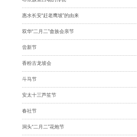
惠水长安“赶老鹰坡”的由来
双华“二月二”畲族会亲节
尝新节
香粉古龙坡会
斗马节
安太十三芦笙节
春社节
洞头“二月二”花炮节