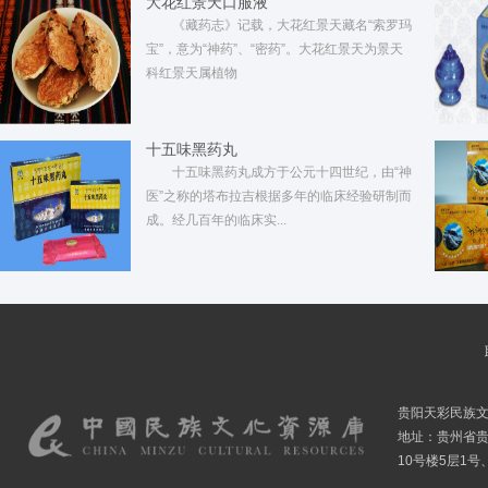
大花红景天口服液
《藏药志》记载，大花红景天藏名“索罗玛
宝”，意为“神药”、“密药”。大花红景天为景天
科红景天属植物
十五味黑药丸
十五味黑药丸成方于公元十四世纪，由“神
医”之称的塔布拉吉根据多年的临床经验研制而
成。经几百年的临床实...
贵阳天彩民族
地址：贵州省贵
10号楼5层1号