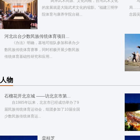
“两岸武术同源、文化同根，台湾武术文化
的发展就是大陆武术文化的缩影。”福建三明学
局…
院体育与康养学院台籍...
念园吴
河北出台少数民族传统体育项目...
《办法》明确，基地可组队参加和承办少
数民族传统体育赛事，同时积极开展少数民族
传统体育基础性研究和应用...
人物
石榴花开北京城 ——访北京市第...
自1985年以来，北京市已经成功举办了9
届民族传统体育运动会，组团参加了10届全国
少数民族传统体育运...
栾桂芝