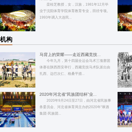
栾桂芝教授，女，汉族，1981年12月毕
业于沈阳体育学院体育教育专业，田径专项。
1993年调入大连民...
机构
马背上的荣耀——走近西藏竞技...
今年九月，第十四届全运会马术三项赛团
体赛在陕西西安举行，西藏竞技马术队派出由
扎西、边巴次仁、格桑平措...
2020年河北省“民族团结杯”业...
2020年9月24日至27日，由河北省民族事
务委员会、河北省体育局主办的2020年“琢酒
集团·民族团...