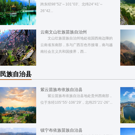
跨东经98°52′～101°03′、北纬24°41′～
26°42...
云南文山壮族苗族自治州
文山壮族苗族自治州地处祖国西南边陲的
云南省东南部，东与广西百色市接壤，南与越
南社会主义共和国接界，西...
民族自治县
紫云苗族布依族自治县
紫云苗族布依族自治县地处贵州西南部，
位于东经105°55′-106°29′，北纬25°21′-26°...
镇宁布依族苗族自治县