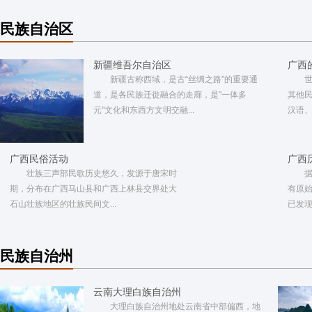
民族自治区
新疆维吾尔自治区
广西
新疆古称西域，是古“丝绸之路”的重要通
道，是各民族迁徙融合的走廊，是"一体多
其他
元"文化和东西方文明交融...
汉语、
广西民俗活动
广西
壮族三声部民歌历史悠久，发源于唐宋时
期，分布在广西马山县和广西上林县交界处大
有原
石山壮族地区的壮族民间文...
已发现
民族自治州
云南大理白族自治州
大理白族自治州地处云南省中部偏西，地