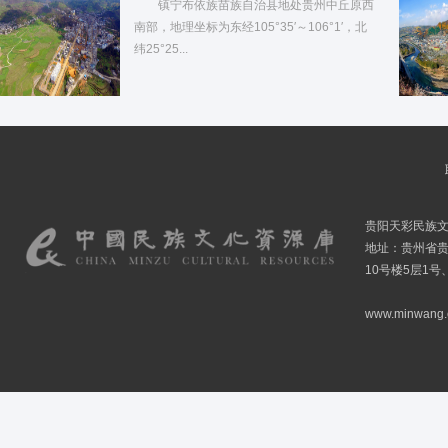
镇宁布依族苗族自治县地处贵州中丘原西
南部，地理坐标为东经105°35′～106°1′，北
纬25°25...
贵阳天彩民族
地址：贵州省贵
10号楼5层1号
www.minwang.co