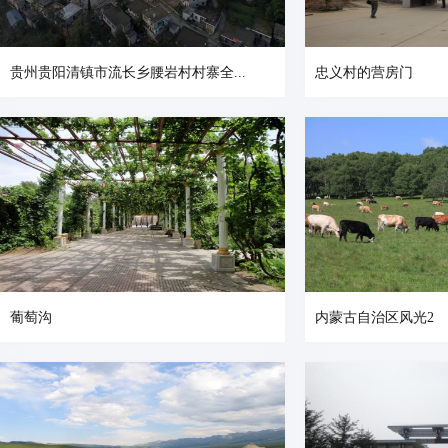
贵州贵阳清镇市流长乡腰岩村村寨全...
忠义村的营房门
葡萄沟
内蒙古自治区风光2