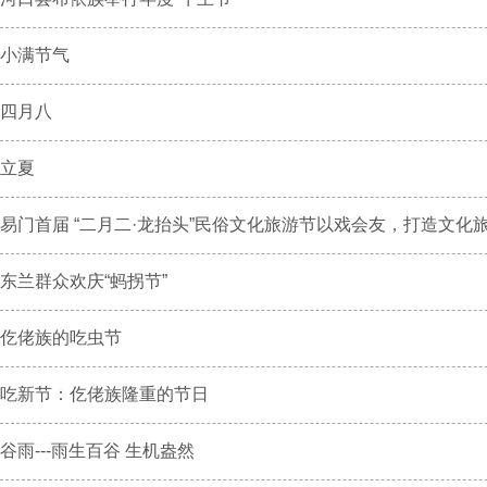
小满节气
四月八
立夏
易门首届 “二月二·龙抬头”民俗文化旅游节以戏会友，打造文化旅.
东兰群众欢庆“蚂拐节”
仡佬族的吃虫节
吃新节：仡佬族隆重的节日
谷雨---雨生百谷 生机盎然