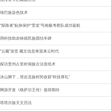
珞巴族染色技术
“探路者”贴身保护“雪龙”号南极考察队成功返航
用科技助农铸就民族团结丰碑
“云藏”攻坚 藏文信息将迎来云时代
探访贵州占里村侗族古法造纸术
冰山脚下，塔吉克族村民收获“科技厚礼”
网游开发《格萨尔王传》值得期待
塔塔尔族天文历法