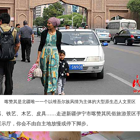
喀赞其是北疆唯一一个以维吾尔族风情为主体的大型原生态人文景区
铁艺、木艺、皮具……走进新疆伊宁市喀赞其民俗旅游景区手
展示厅，你会不由自主地放慢或停下脚步。