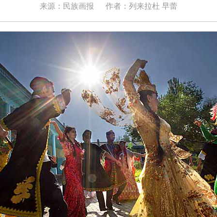
来源：民族画报
作者：列来拉杜 早蕾