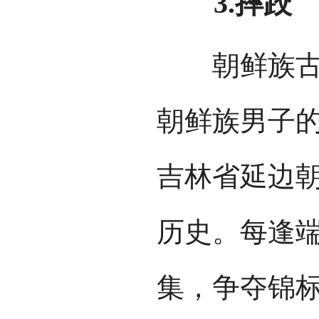
3.摔跤
朝鲜族古老
朝鲜族男子的
吉林省延边
历史。每逢
集，争夺锦