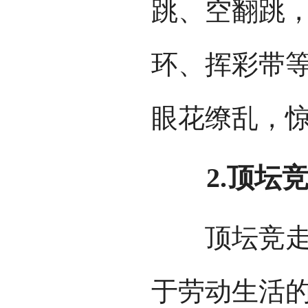
跳、空翻跳
环、挥彩带
眼花缭乱，
2.顶坛竞
顶坛竞走通
于劳动生活