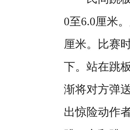
0至6.0厘米
厘米。比赛
下。站在跳
渐将对方弹
出惊险动作