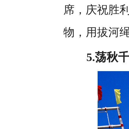
席，庆祝胜
物，用拔河
5.荡秋