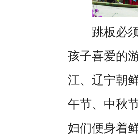
跳板必须由
孩子喜爱的
江、辽宁朝
午节、中秋
妇们便身着