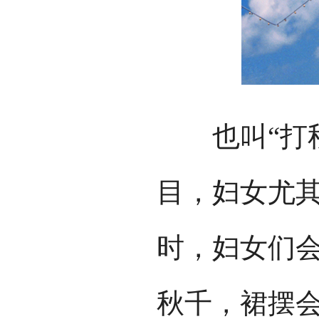
也叫“打秋
目，妇女尤
时，妇女们
秋千，裙摆