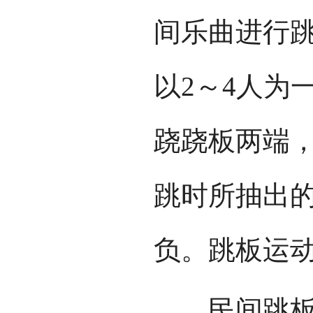
间乐曲进行
以2～4人为
跷跷板两端
跳时所抽出
负。跳板运
民间跳板长5