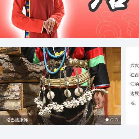
六次
在西
江的
边境
地。
珞巴族服饰