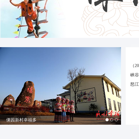
（2
峡谷
怒江
傈园新村幸福多