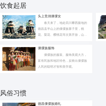
饮食起居
头上竞俏傈僳女
春天来了，地处四川攀西腹地的
德昌县半山上的傈僳族寨子里，桃
花、梨花、樱桃花等次第开放，山寨
旁的杜鹃花...
傈僳族服饰
傈僳族的服装、服饰美观大方，
富有民族和地区特色，反映出傈僳族
人民的聪明才智和美学观。
风俗习惯
德昌傈僳族婚礼