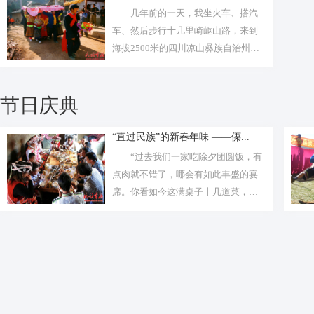
几年前的一天，我坐火车、搭汽
车、然后步行十几里崎岖山路，来到
海拔2500米的四川凉山彝族自治州德
昌县...
节日庆典
“直过民族”的新春年味 ——傈...
“过去我们一家吃除夕团圆饭，有
点肉就不错了，哪会有如此丰盛的宴
席。你看如今这满桌子十几道菜，吃
不完、...