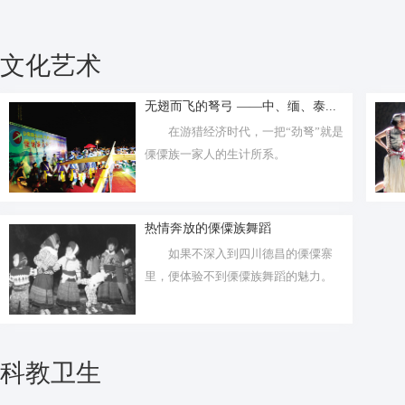
文化艺术
无翅而飞的弩弓 ——中、缅、泰...
在游猎经济时代，一把“劲弩”就是
傈僳族一家人的生计所系。
热情奔放的傈僳族舞蹈
如果不深入到四川德昌的傈僳寨
里，便体验不到傈僳族舞蹈的魅力。
科教卫生