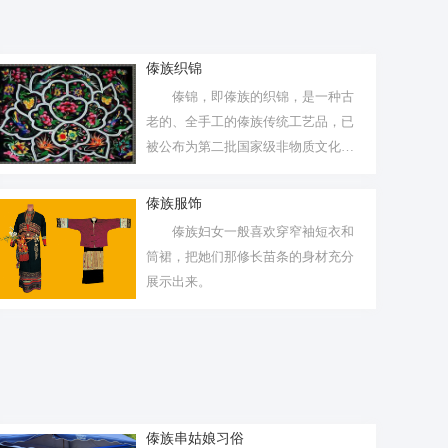
傣族织锦
傣锦，即傣族的织锦，是一种古
老的、全手工的傣族传统工艺品，已
被公布为第二批国家级非物质文化遗
产名录之...
傣族服饰
傣族妇女一般喜欢穿窄袖短衣和
筒裙，把她们那修长苗条的身材充分
展示出来。
傣族串姑娘习俗