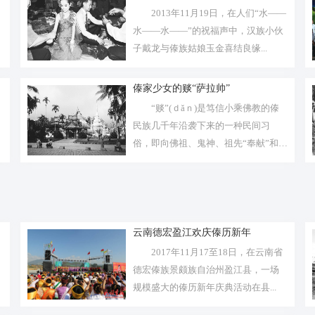
2013年11月19日，在人们“水——
水——水——”的祝福声中，汉族小伙
子戴龙与傣族姑娘玉金喜结良缘...
傣家少女的赕“萨拉帅”
“赕”(ｄǎｎ)是笃信小乘佛教的傣
民族几千年沿袭下来的一种民间习
俗，即向佛祖、鬼神、祖先“奉献”和
替...
云南德宏盈江欢庆傣历新年
2017年11月17至18日，在云南省
德宏傣族景颇族自治州盈江县，一场
规模盛大的傣历新年庆典活动在县...