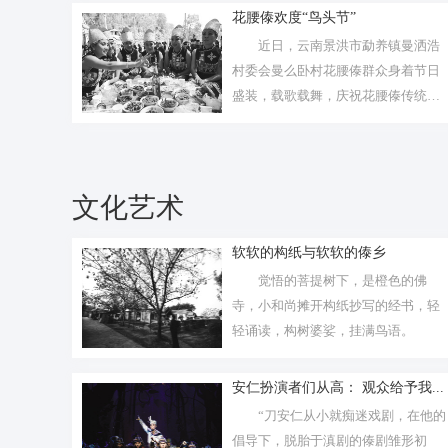
花腰傣欢度“鸟头节”
近日，云南景洪市勐养镇曼洒浩
村委会曼么卧村花腰傣群众身着节日
盛装，载歌载舞，庆祝花腰傣传统节
日“鸟头...
文化艺术
软软的构纸与软软的傣乡
觉悟的菩提树下，是橙色的佛
寺，小和尚摊开构纸抄写的经书，轻
轻诵读，构树婆娑，挂满鸟语。
安仁扮演者们从高： 观众给予我...
“刀安仁从小就痴迷戏剧，在他的
倡导下，脱胎于滇剧的傣剧雏形初