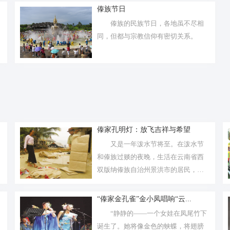
傣族节日
傣族的民族节日，各地虽不尽相
同，但都与宗教信仰有密切关系。
傣家孔明灯：放飞吉祥与希望
又是一年泼水节将至。在泼水节
和傣族过赕的夜晚，生活在云南省西
双版纳傣族自治州景洪市的居民，总
能看到夜...
“傣家金孔雀”金小凤唱响“云...
“静静的——一个女娃在凤尾竹下
诞生了。她将像金色的蛱蝶，将翅膀