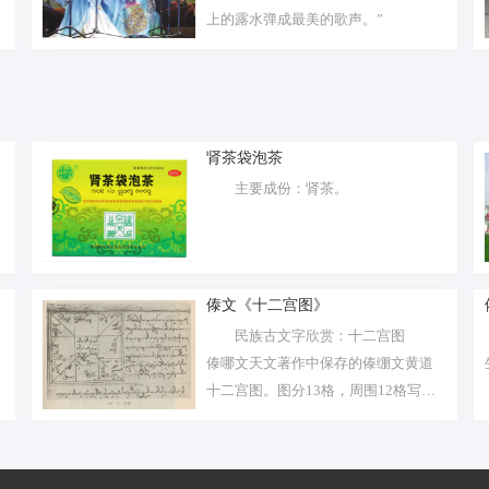
上的露水弹成最美的歌声。”
肾茶袋泡茶
主要成份：肾茶。
傣文《十二宫图》
民族古文字欣赏：十二宫图
傣哪文天文著作中保存的傣绷文黄道
十二宫图。图分13格，周围12格写傣
绷...