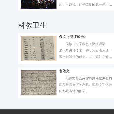
现。可以说，他是傣剧团第一任团
长。”
科教卫生
傣文《潞江译语》
民族古文字欣赏：潞江译语
清代华夷译语之一种，为云南潞江一
带当时流行的傣文。此为原件之修补
本。横...
老傣文
老傣文是云南省境内傣族原有的
四种拼音文字的总称。四种文字记录
的都是当地的傣语。