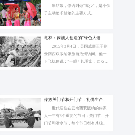
串姑娘，傣语叫做“邀少”，是小伙
子主动追求姑娘的主要方式。
竜林：傣族人创造的“绿色大遗...
2015年3月4日，英国威廉王子到
云南西双版纳傣族自治州访问。他一
下飞机便说：“一眼可以看出，西双
版...
傣族关门节和开门节：礼佛生产...
世代居住在云南西双版纳的傣家
人一年有3个重要的节日：关门节、开
门节和泼水节，每个节日都有其独特
的意义...