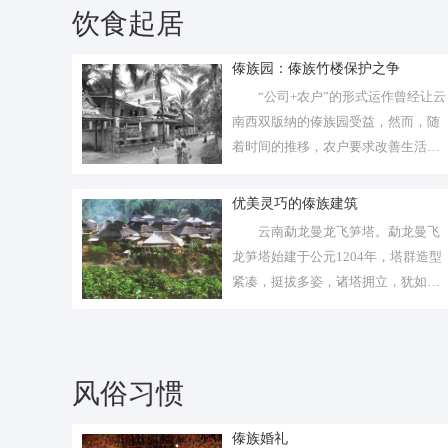
饮食起居
傣族园：傣族竹楼保护之争
“公司+农户”的形式运作曾经让云
南西双版纳的傣族园受益，然而，随
着时间的推移，农户要求改善生活条
件的...
优美灵巧的傣族建筑
云南勐龙曼龙飞笋塔。勐龙曼飞
龙笋塔始建于公元1204年，塔群造型
紧凑，挺拔多姿，诸塔拥立，犹如雨
后春...
风俗习惯
傣族婚礼