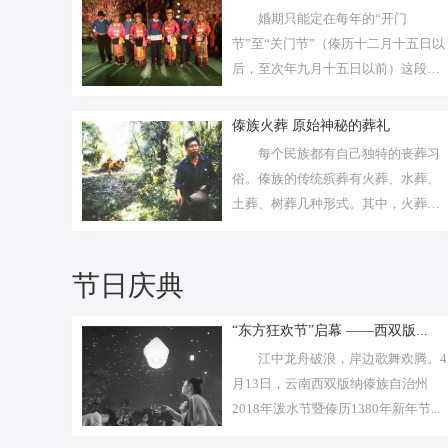
婚期只能定在每年的“开门
节”至“关门节”（傣历十二月十五日以
后，至次年九月十五日以前）这段时
间，婚礼...
傣族火葬 原始神秘的葬礼
每个民族都有自己独特的丧葬习
俗。傣族的传统殡葬有火葬、水葬、
土葬、树葬几种形式。其中，火葬是
傣族沿用...
节日庆典
“东方狂欢节”启幕 ——西双版...
江中龙舟破浪，岸边歌舞欢腾。4
月13日，云南西双版纳傣族自治州
2018年泼水节暨傣历1380年新年节...