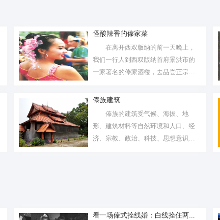
怪酸辣香的傣家菜
在离开西双版纳的前一天晚上，
我们一行人到西双版纳首府景洪市的
一家著名的傣家酒楼，去品尝正宗的
傣家菜。
傣族建筑
傣族的建筑受气候、海拔、地
形、建筑材料等自然环境和人口、经
济、宗教、政治、科技、思想意识等
社会环境的...
看一场傣式拴线婚：白线拴住两...