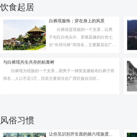
饮食起居
白裤瑶服饰：穿在身上的风景
白裤瑶是瑶族的一个支系，以男
子包扎白色头巾、穿着及膝的白色七
分“长裆马裤”而得名，主要聚居在广西
壮族...
与白裤瑶共生共存的粘膏树
白裤瑶为瑶族的一个支系，因男子一律穿及膝粗布白裤子而
得名，人口不足3万，目前主要居住在广西壮族自治区...
风俗习惯
让你见识别开生面的娘六瑶族度...