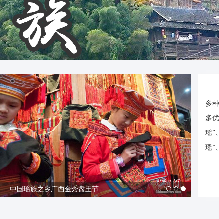
多种
多优
瑶”
瑶”
中国瑶族之乡广西金秀盘王节