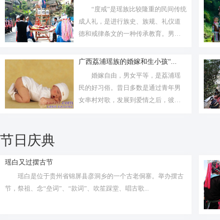
“度戒”是瑶族比较隆重的民间传统
成人礼，是进行族史、族规、礼仪道
德和戒律条文的一种传承教育。男子
只有...
广西荔浦瑶族的婚嫁和生小孩“...
婚嫁自由，男女平等，是荔浦瑶
民的好习俗。昔日多数是通过青年男
女串村对歌，发展到爱情之后，彼此
情投意合...
节日庆典
瑶白又过摆古节
瑶白是位于贵州省锦屏县彦洞乡的一个古老侗寨。举办摆古
节，祭祖、念“垒词”、“款词”、吹笙踩堂、唱古歌...