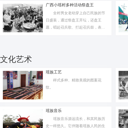
广西小瑶村多种活动祭盘王
全村男女老幼穿上自己民族的节
日盛装，通过祭盘王开坛，还盘王
愿，唱起召兵歌、打起召兵鼓，表演
民间绝技，...
文化艺术
瑶族工艺
样式多种、精致美观的图案花
纹。
瑶族音乐
瑶族音乐源远流长，和其民族历
史一样悠久。它伴随着瑶族人民的生