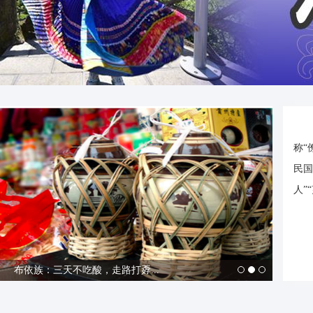
称“
民国
人”
布依族：三天不吃酸，走路打孬...