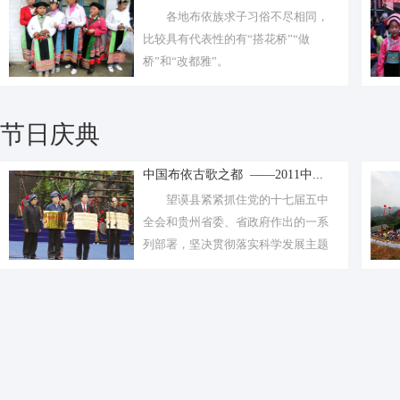
各地布依族求子习俗不尽相同，
比较具有代表性的有“搭花桥”“做
桥”和“改都雅”。
节日庆典
中国布依古歌之都 ——2011中...
望谟县紧紧抓住党的十七届五中
全会和贵州省委、省政府作出的一系
列部署，坚决贯彻落实科学发展主题