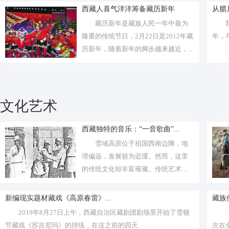
西藏人喜气洋洋筹备藏历新年
从腊
藏历新年是藏族人民一年中最为
隆重的传统节日，2月22日是2012年藏
年，
历新年，随着新年的脚步越来越近，...
文化艺术
西藏独特的音乐：“一音歌曲”...
雪域高原位于祖国西南边陲，地
理偏远，发展较为迟缓。然而，这里
的传统文化却丰富璀璨。传统艺术在
人民生活...
新编现实题材藏戏《高原春雷》...
藏族
2019年8月27日上午，西藏自治区藏剧团剧场里开始了雪顿
节藏戏《苏吉尼玛》的排练，在这之前的四天
次在