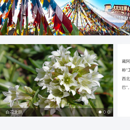
藏阿
称“
西北
巴”
西藏高原女藏医