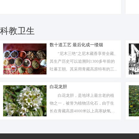
科教卫生
数十道工艺 最后化成一缕烟
“尼木三绝”之尼木藏香享誉全藏、
其生产历史可以追溯到1300多年前的
吐蕃王朝。其采用青藏高原特有的三...
白花龙胆
白花龙胆，是地球上最古老的植
物之一，被誉为植物活化石，由于生
长在青藏高原4000米以上高寒缺氧地
带，...