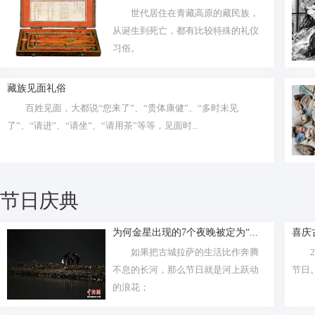
世代居住在青藏高原的藏民族，
从诞生到死亡，都有比较特殊的礼仪
习俗。
藏族见面礼俗
百姓见面，大都说“您来了”、“贵体康健”、“多时未见
了”、“请进”、“请坐”、“请用茶”等等，见面时...
节日庆典
为何金星出现的7个夜晚被定为“...
喜庆
如果把古城拉萨的生活比作奔腾
不息的长河，那么节日就是河上跃动
节日
的浪花；