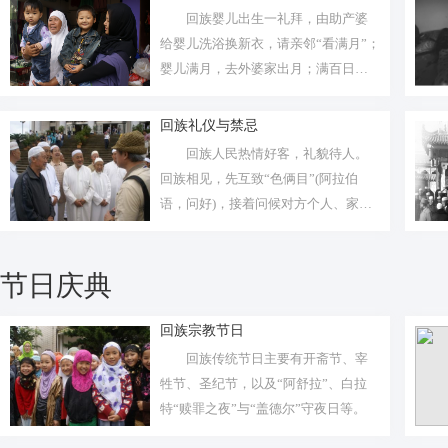
回族婴儿出生一礼拜，由助产婆
给婴儿洗浴换新衣，请亲邻“看满月”；
婴儿满月，去外婆家出月；满百日
时“过...
回族礼仪与禁忌
回族人民热情好客，礼貌待人。
回族相见，先互致“色俩目”(阿拉伯
语，问好)，接着问候对方个人、家庭
老小...
节日庆典
回族宗教节日
回族传统节日主要有开斋节、宰
牲节、圣纪节，以及“阿舒拉”、白拉
特“赎罪之夜”与“盖德尔”守夜日等。