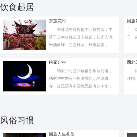
饮食起居
东莲花村
回族
东莲花村是典型的回族村落，坐
落于云南省巍山县永建镇，红河支流
子，
米汤河畔，三面环水，环境优美，民
风民俗浓...
纳家户村
西北
纳家户村是回族群众聚居村落，
纳家户村内有一座响誉西北的清真
拜帽
寺，这里还有中国绝无仅有的中华回
乡文化园和...
风俗习惯
回族人生礼仪