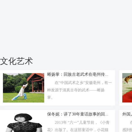
文化艺术
晰扬掌：回族古老武术在亳州传...
在“中国武术之乡”安徽亳州，有一
种发源于清真古寺的武术——晰扬
掌。
保冬妮：讲了30年童话故事的回...
外国
2013年 “六一”儿童节前，《小青
花》出版了。在这部童话中，小花猫
感到