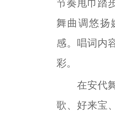
节奏甩巾踏
舞曲调悠扬
感。唱词内
彩。
在安代舞的
歌、好来宝