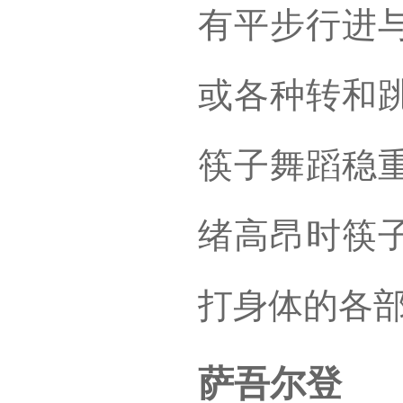
有平步行进
或各种转和
筷子舞蹈稳
绪高昂时筷
打身体的各
萨吾尔登