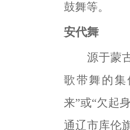
鼓舞等。
安代舞
源于蒙古民
歌带舞的集
来”或“欠起
通辽市
库伦