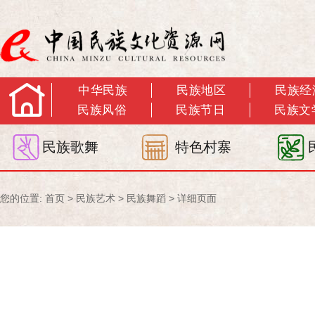
中华民族
民族地区
民族经
民族风俗
民族节日
民族文
民族歌舞
特色村寨
您的位置:
首页
>
民族艺术
>
民族舞蹈
> 详细页面