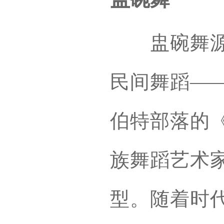
盅碗舞源自
民间舞蹈—
伯特部落的
族舞蹈艺术
型。随着时