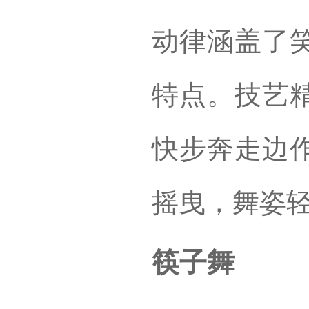
动律涵盖了
特点。技艺
快步奔走边
摇曳，舞姿
筷子舞