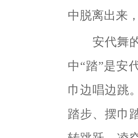
中脱离出来
安代舞的表
中“踏”是安
巾边唱边跳
踏步、摆巾
转跳跃、凌