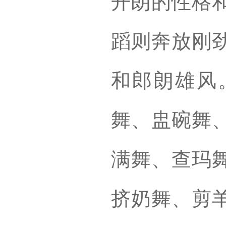
开朗的性格
蹈则奔放刚
和郎朗雄风
舞、盅碗舞
满舞、查玛
挤奶舞、剪