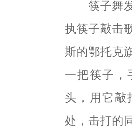
筷子舞发源
执筷子敲击
斯的鄂托克
一把筷子，
头，用它敲
处，击打的