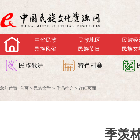
中华民族
民族地区
民族经
民族风俗
民族节日
民族文
民族歌舞
特色村寨
您的位置:
首页
>
民族文学
>
作品推介
> 详细页面
季羡